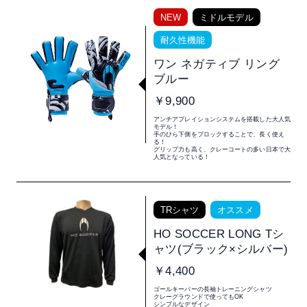
NEW
ミドルモデル
耐久性機能
ワン ネガティブ リング
ブルー
￥9,900
アンチアブレイションシステムを搭載した大人気
モデル！
手のひら下側をブロックすることで、長く使え
る！
グリップ力も高く、クレーコートの多い日本で大
人気となっている！
TRシャツ
オススメ
HO SOCCER LONG Tシ
ャツ(ブラック×シルバー)
￥4,400
ゴールキーパーの長袖トレーニングシャツ
クレーグラウンドで使ってもOK
シンプルなデザイン