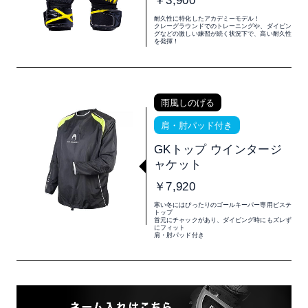
￥3,900
耐久性に特化したアカデミーモデル！
クレーグラウンドでのトレーニングや、ダイビン
グなどの激しい練習が続く状況下で、高い耐久性
を発揮！
雨風しのげる
肩・肘パッド付き
GKトップ ウインタージ
ャケット
￥7,920
寒い冬にはぴったりのゴールキーパー専用ピステ
トップ
首元にチャックがあり、ダイビング時にもズレず
にフィット
肩・肘パッド付き