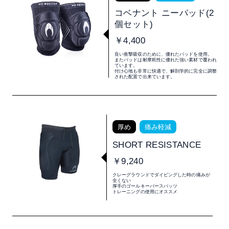
コベナント ニーパッド(2
個セット)
￥4,400
良い衝撃吸収のために、優れたパッドを使用。
またパッドは耐摩耗性に優れた強い素材で覆われ
ています。
付け心地も非常に快適で、解剖学的に完全に調整
された配置で出来ています。
厚め
痛み軽減
SHORT RESISTANCE
￥9,240
クレーグラウンドでダイビングした時の痛みが
全くない
厚手のゴールキーパースパッツ
トレーニングの使用にオススメ