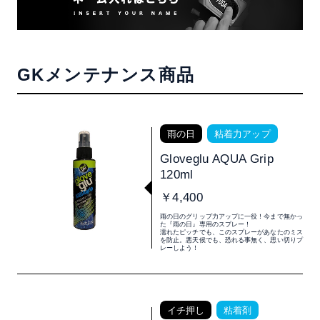
GKメンテナンス商品
雨の日
粘着力アップ
Gloveglu AQUA Grip
120ml
￥4,400
雨の日のグリップ力アップに一役！今まで無かっ
た『雨の日』専用のスプレー！
濡れたピッチでも、このスプレーがあなたのミス
を防止。悪天候でも、恐れる事無く、思い切りプ
レーしよう！
イチ押し
粘着剤