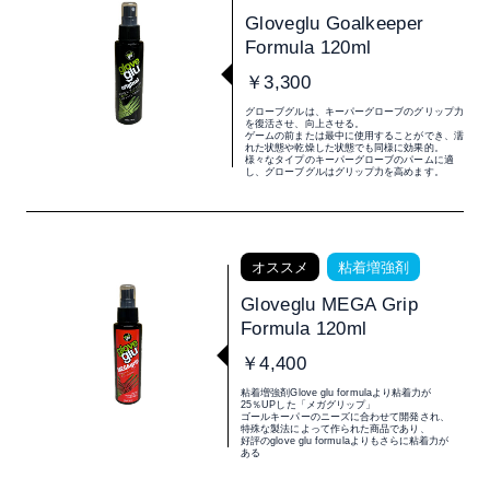
Gloveglu Goalkeeper
Formula 120ml
￥3,300
グローブグルは、キーパーグローブのグリップ力
を復活させ、向上させる。
ゲームの前または最中に使用することができ、濡
れた状態や乾燥した状態でも同様に効果的。
様々なタイプのキーパーグローブのパームに適
し、グローブグルはグリップ力を高めます。
オススメ
粘着増強剤
Gloveglu MEGA Grip
Formula 120ml
￥4,400
粘着増強剤Glove glu formulaより粘着力が
25％UPした「メガグリップ」
ゴールキーパーのニーズに合わせて開発され、
特殊な製法によって作られた商品であり、
好評のglove glu formulaよりもさらに粘着力が
ある