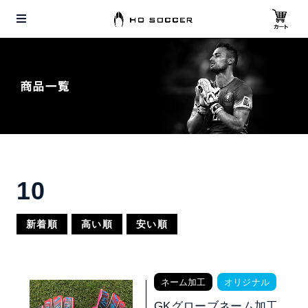
10
新着順
高い順
安い順
ネーム加工
オリジナル
GKグローブネーム加工