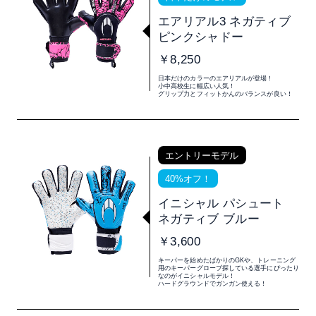
エアリアル3 ネガティブ
ピンクシャドー
￥8,250
日本だけのカラーのエアリアルが登場！
小中高校生に幅広い人気！
グリップ力とフィットかんのバランスが良い！
エントリーモデル
40%オフ！
イニシャル パシュート
ネガティブ ブルー
￥3,600
キーパーを始めたばかりのGKや、トレーニング
用のキーパーグローブ探している選手にぴったり
なのがイニシャルモデル！
ハードグラウンドでガンガン使える！