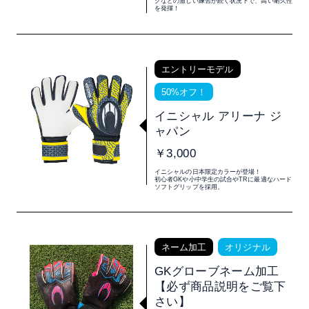
グなどの激しい練習が続く状況下で、高い耐久性
を発揮！
エントリーモデル
50%オフ！
イニシャル アリーナ ジ
ャパン
￥3,000
イニシャルの日本限定カラーが登場！
初心者GKや小中学生の試合やTRに最適なハード
ソフトグリップを採用。
ネーム加工
オリジナル
GKグローブネーム加工
【必ず商品説明をご覧下
さい】