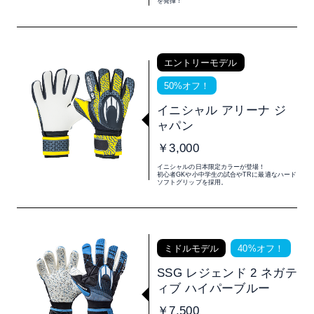
を発揮！
エントリーモデル
50%オフ！
イニシャル アリーナ ジ
ャパン
￥3,000
イニシャルの日本限定カラーが登場！
初心者GKや小中学生の試合やTRに最適なハード
ソフトグリップを採用。
ミドルモデル
40%オフ！
SSG レジェンド 2 ネガテ
ィブ ハイパーブルー
￥7,500