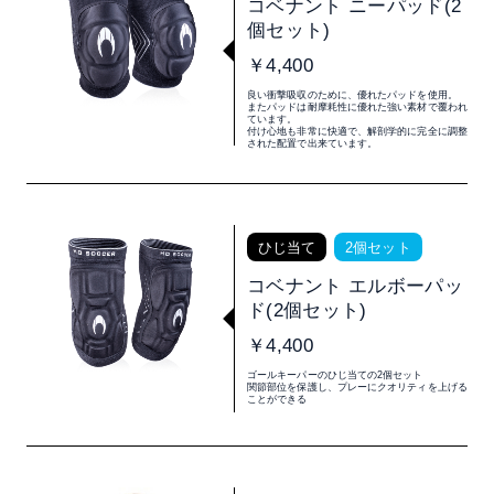
コベナント ニーパッド(2
個セット)
￥4,400
良い衝撃吸収のために、優れたパッドを使用。
またパッドは耐摩耗性に優れた強い素材で覆われ
ています。
付け心地も非常に快適で、解剖学的に完全に調整
された配置で出来ています。
ひじ当て
2個セット
コベナント エルボーパッ
ド(2個セット)
￥4,400
ゴールキーパーのひじ当ての2個セット
関節部位を保護し、プレーにクオリティを上げる
ことができる