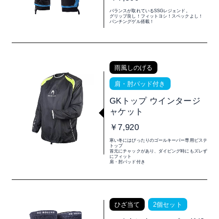
バランスが取れているSSGレジェンド。
グリップ良し！フィットヨシ！スペックよし！
パンチングゲル搭載！
雨風しのげる
肩・肘パッド付き
GKトップ ウインタージ
ャケット
￥7,920
寒い冬にはぴったりのゴールキーパー専用ピステ
トップ
首元にチャックがあり、ダイビング時にもズレず
にフィット
肩・肘パッド付き
ひざ当て
2個セット