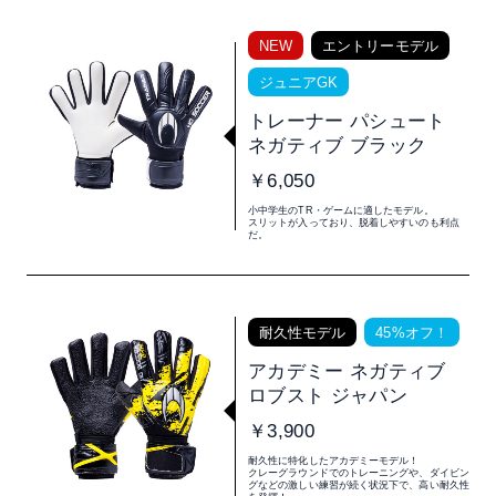
NEW
エントリーモデル
ジュニアGK
トレーナー パシュート
ネガティブ ブラック
￥6,050
小中学生のTR・ゲームに適したモデル。
スリットが入っており、脱着しやすいのも利点
だ。
耐久性モデル
45%オフ！
アカデミー ネガティブ
ロブスト ジャパン
￥3,900
耐久性に特化したアカデミーモデル！
クレーグラウンドでのトレーニングや、ダイビン
グなどの激しい練習が続く状況下で、高い耐久性